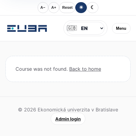
☀
☾
A−
A+
Reset
Jazyk
🇬🇧
Menu
Course was not found.
Back to home
© 2026 Ekonomická univerzita v Bratislave
Admin login