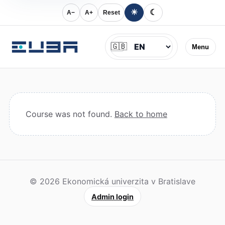
☀
☾
A−
A+
Reset
Jazyk
🇬🇧
Menu
Course was not found.
Back to home
© 2026 Ekonomická univerzita v Bratislave
Admin login