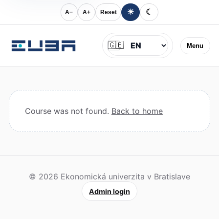
☀
☾
A−
A+
Reset
Jazyk
🇬🇧
Menu
Course was not found.
Back to home
© 2026 Ekonomická univerzita v Bratislave
Admin login