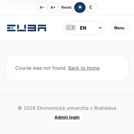
☀
☾
A−
A+
Reset
Jazyk
🇬🇧
Menu
Course was not found.
Back to home
© 2026 Ekonomická univerzita v Bratislave
Admin login