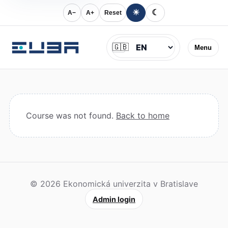
☀
☾
A−
A+
Reset
Jazyk
🇬🇧
Menu
Course was not found.
Back to home
© 2026 Ekonomická univerzita v Bratislave
Admin login