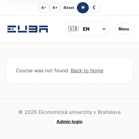
☀
☾
A−
A+
Reset
Jazyk
🇬🇧
Menu
Course was not found.
Back to home
© 2026 Ekonomická univerzita v Bratislave
Admin login