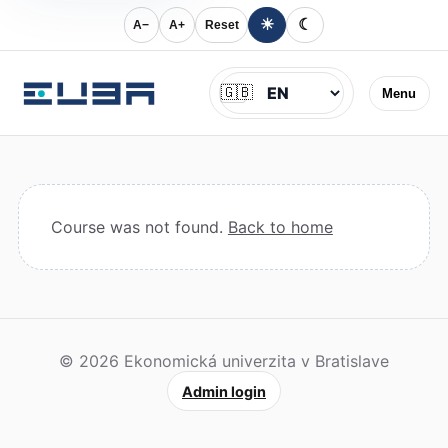
☀
☾
A−
A+
Reset
Jazyk
🇬🇧
Menu
Course was not found.
Back to home
© 2026 Ekonomická univerzita v Bratislave
Admin login