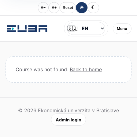
☀
☾
A−
A+
Reset
Jazyk
🇬🇧
Menu
Course was not found.
Back to home
© 2026 Ekonomická univerzita v Bratislave
Admin login