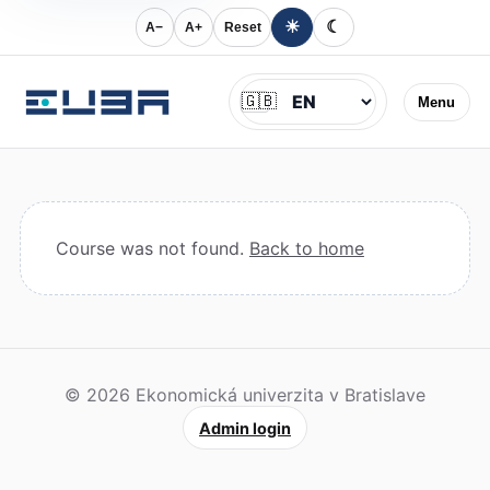
☀
☾
A−
A+
Reset
Jazyk
🇬🇧
Menu
Course was not found.
Back to home
© 2026 Ekonomická univerzita v Bratislave
Admin login