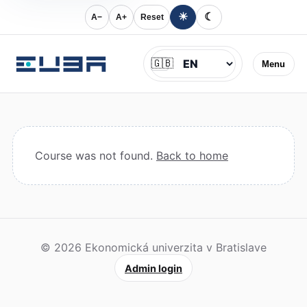
☀
☾
A−
A+
Reset
Jazyk
🇬🇧
Menu
Course was not found.
Back to home
© 2026 Ekonomická univerzita v Bratislave
Admin login