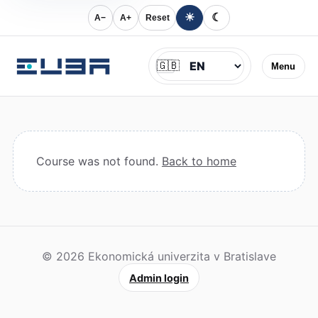
☀
☾
A−
A+
Reset
Jazyk
🇬🇧
Menu
Course was not found.
Back to home
© 2026 Ekonomická univerzita v Bratislave
Admin login