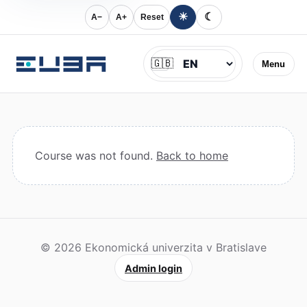
☀
☾
A−
A+
Reset
Jazyk
🇬🇧
Menu
Course was not found.
Back to home
© 2026 Ekonomická univerzita v Bratislave
Admin login