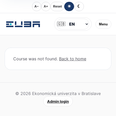
☀
☾
A−
A+
Reset
Jazyk
🇬🇧
Menu
Course was not found.
Back to home
© 2026 Ekonomická univerzita v Bratislave
Admin login