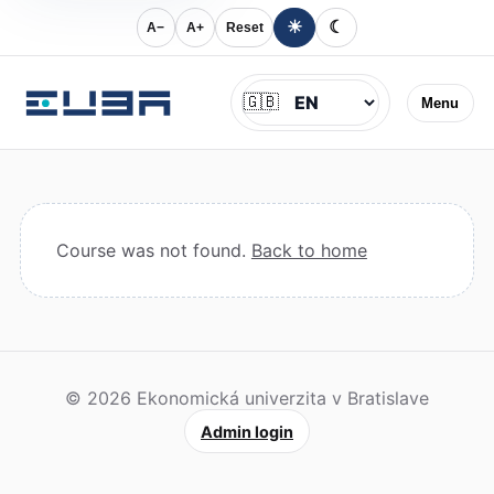
☀
☾
A−
A+
Reset
Jazyk
🇬🇧
Menu
Course was not found.
Back to home
© 2026 Ekonomická univerzita v Bratislave
Admin login