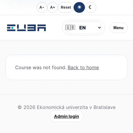
☀
☾
A−
A+
Reset
Jazyk
🇬🇧
Menu
Course was not found.
Back to home
© 2026 Ekonomická univerzita v Bratislave
Admin login