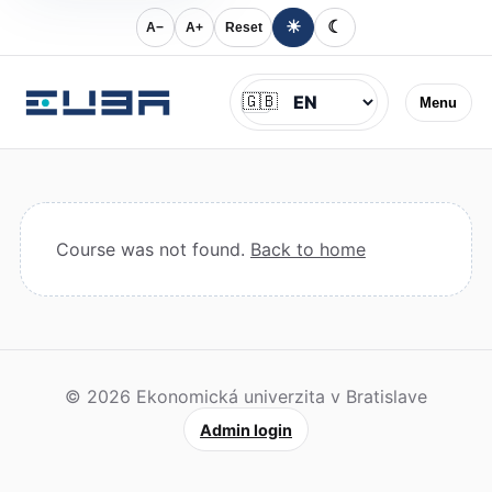
☀
☾
A−
A+
Reset
Jazyk
🇬🇧
Menu
Course was not found.
Back to home
© 2026 Ekonomická univerzita v Bratislave
Admin login