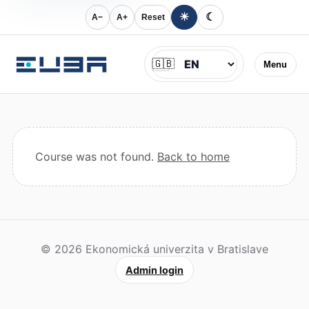
☀
☾
A−
A+
Reset
Jazyk
🇬🇧
Menu
Course was not found.
Back to home
© 2026 Ekonomická univerzita v Bratislave
Admin login