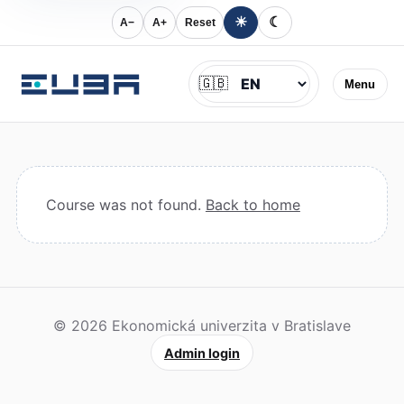
☀
☾
A−
A+
Reset
Jazyk
🇬🇧
Menu
Course was not found.
Back to home
© 2026 Ekonomická univerzita v Bratislave
Admin login