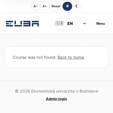
☀
☾
A−
A+
Reset
Jazyk
🇬🇧
Menu
Course was not found.
Back to home
© 2026 Ekonomická univerzita v Bratislave
Admin login