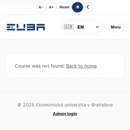
☀
☾
A−
A+
Reset
Jazyk
🇬🇧
Menu
Course was not found.
Back to home
© 2026 Ekonomická univerzita v Bratislave
Admin login