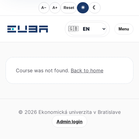
☀
☾
A−
A+
Reset
Jazyk
🇬🇧
Menu
Course was not found.
Back to home
© 2026 Ekonomická univerzita v Bratislave
Admin login