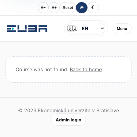
☀
☾
A−
A+
Reset
Jazyk
🇬🇧
Menu
Course was not found.
Back to home
© 2026 Ekonomická univerzita v Bratislave
Admin login