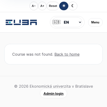
☀
☾
A−
A+
Reset
Jazyk
🇬🇧
Menu
Course was not found.
Back to home
© 2026 Ekonomická univerzita v Bratislave
Admin login