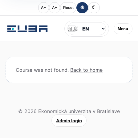
☀
☾
A−
A+
Reset
Jazyk
🇬🇧
Menu
Course was not found.
Back to home
© 2026 Ekonomická univerzita v Bratislave
Admin login