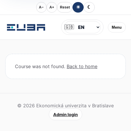
☀
☾
A−
A+
Reset
Jazyk
🇬🇧
Menu
Course was not found.
Back to home
© 2026 Ekonomická univerzita v Bratislave
Admin login