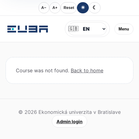
☀
☾
A−
A+
Reset
Jazyk
🇬🇧
Menu
Course was not found.
Back to home
© 2026 Ekonomická univerzita v Bratislave
Admin login