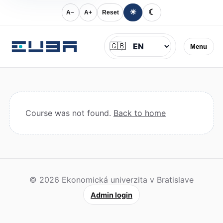
☀
☾
A−
A+
Reset
Jazyk
🇬🇧
Menu
Course was not found.
Back to home
© 2026 Ekonomická univerzita v Bratislave
Admin login