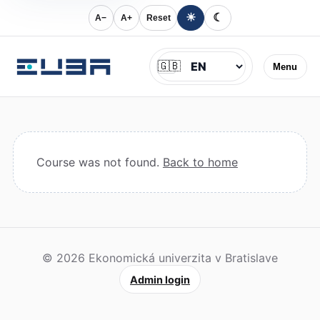
☀
☾
A−
A+
Reset
Jazyk
🇬🇧
Menu
Course was not found.
Back to home
© 2026 Ekonomická univerzita v Bratislave
Admin login