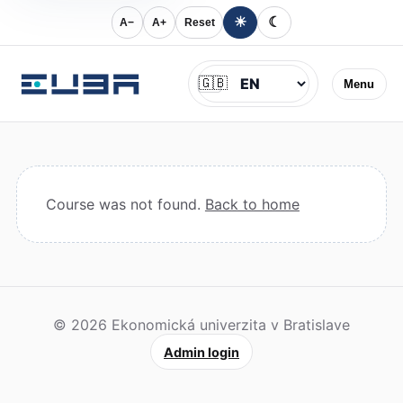
☀
☾
A−
A+
Reset
Jazyk
🇬🇧
Menu
Course was not found.
Back to home
© 2026 Ekonomická univerzita v Bratislave
Admin login