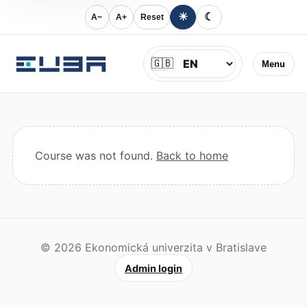
☀
☾
A−
A+
Reset
Jazyk
🇬🇧
Menu
Course was not found.
Back to home
© 2026 Ekonomická univerzita v Bratislave
Admin login