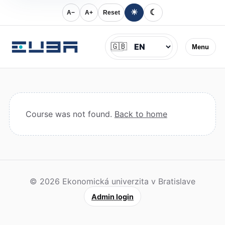
☀
☾
A−
A+
Reset
Jazyk
🇬🇧
Menu
Course was not found.
Back to home
© 2026 Ekonomická univerzita v Bratislave
Admin login