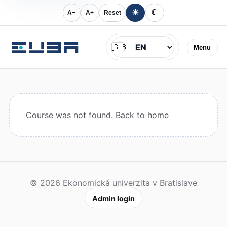
☀
☾
A−
A+
Reset
Jazyk
🇬🇧
Menu
Course was not found.
Back to home
© 2026 Ekonomická univerzita v Bratislave
Admin login