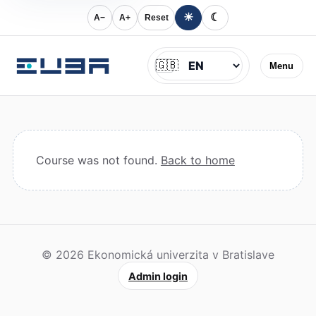
☀
☾
A−
A+
Reset
Jazyk
🇬🇧
Menu
Course was not found.
Back to home
© 2026 Ekonomická univerzita v Bratislave
Admin login