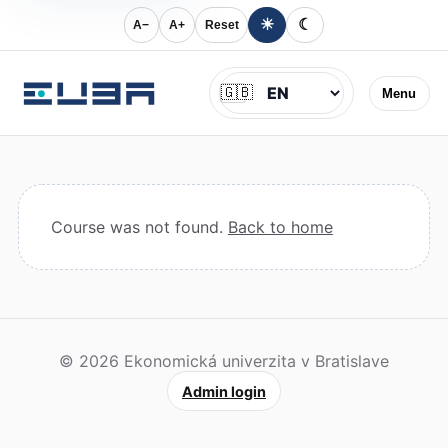
☀
☾
A−
A+
Reset
Jazyk
🇬🇧
Menu
Course was not found.
Back to home
© 2026 Ekonomická univerzita v Bratislave
Admin login