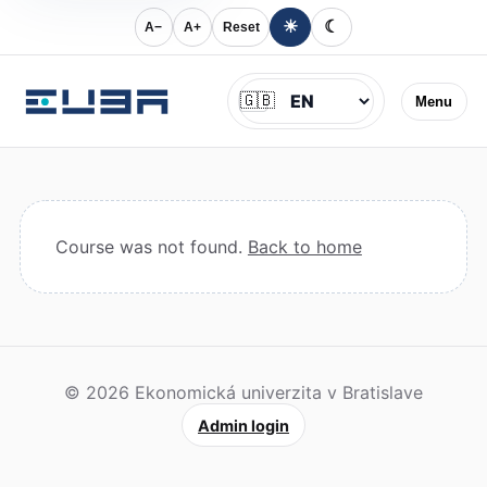
☀
☾
A−
A+
Reset
Jazyk
🇬🇧
Menu
Course was not found.
Back to home
© 2026 Ekonomická univerzita v Bratislave
Admin login