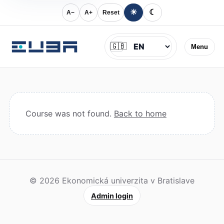
☀
☾
A−
A+
Reset
Jazyk
🇬🇧
Menu
Course was not found.
Back to home
© 2026 Ekonomická univerzita v Bratislave
Admin login