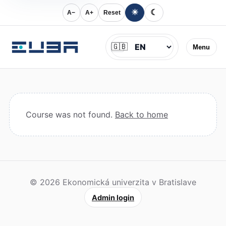
☀
☾
A−
A+
Reset
Jazyk
🇬🇧
Menu
Course was not found.
Back to home
© 2026 Ekonomická univerzita v Bratislave
Admin login