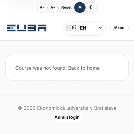
☀
☾
A−
A+
Reset
Jazyk
🇬🇧
Menu
Course was not found.
Back to home
© 2026 Ekonomická univerzita v Bratislave
Admin login