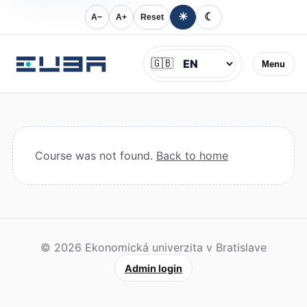
☀
☾
A−
A+
Reset
Jazyk
🇬🇧
Menu
Course was not found.
Back to home
© 2026 Ekonomická univerzita v Bratislave
Admin login