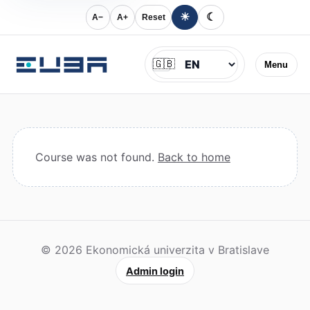
☀
☾
A−
A+
Reset
Jazyk
🇬🇧
Menu
Course was not found.
Back to home
© 2026 Ekonomická univerzita v Bratislave
Admin login