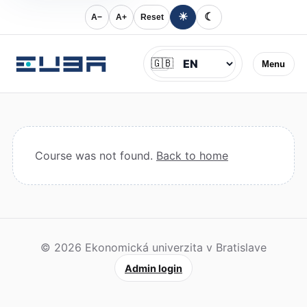
☀
☾
A−
A+
Reset
Jazyk
🇬🇧
Menu
Course was not found.
Back to home
© 2026 Ekonomická univerzita v Bratislave
Admin login