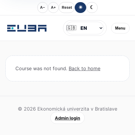
☀
☾
A−
A+
Reset
Jazyk
🇬🇧
Menu
Course was not found.
Back to home
© 2026 Ekonomická univerzita v Bratislave
Admin login