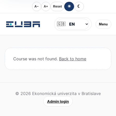
☀
☾
A−
A+
Reset
Jazyk
🇬🇧
Menu
Course was not found.
Back to home
© 2026 Ekonomická univerzita v Bratislave
Admin login