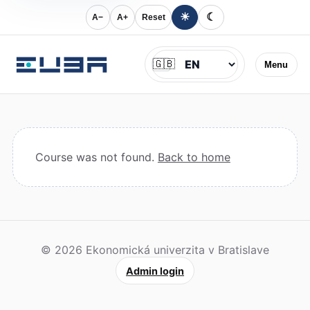
☀
☾
A−
A+
Reset
Jazyk
🇬🇧
Menu
Course was not found.
Back to home
© 2026 Ekonomická univerzita v Bratislave
Admin login