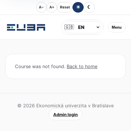
☀
☾
A−
A+
Reset
Jazyk
🇬🇧
Menu
Course was not found.
Back to home
© 2026 Ekonomická univerzita v Bratislave
Admin login