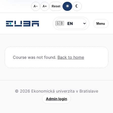
☀
☾
A−
A+
Reset
Jazyk
🇬🇧
Menu
Course was not found.
Back to home
© 2026 Ekonomická univerzita v Bratislave
Admin login