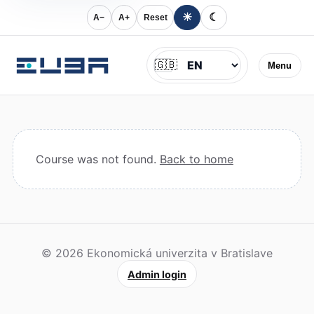
☀
☾
A−
A+
Reset
Jazyk
🇬🇧
Menu
Course was not found.
Back to home
© 2026 Ekonomická univerzita v Bratislave
Admin login