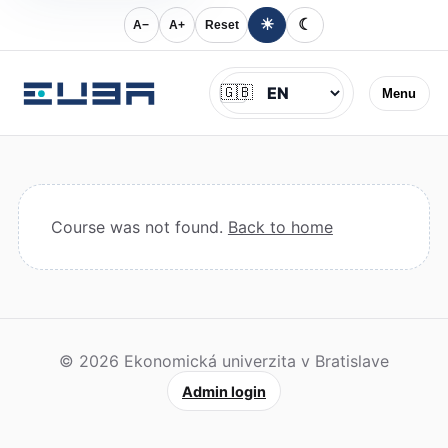
☀
☾
A−
A+
Reset
Jazyk
🇬🇧
Menu
Course was not found.
Back to home
© 2026 Ekonomická univerzita v Bratislave
Admin login