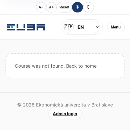
☀
☾
A−
A+
Reset
Jazyk
🇬🇧
Menu
Course was not found.
Back to home
© 2026 Ekonomická univerzita v Bratislave
Admin login