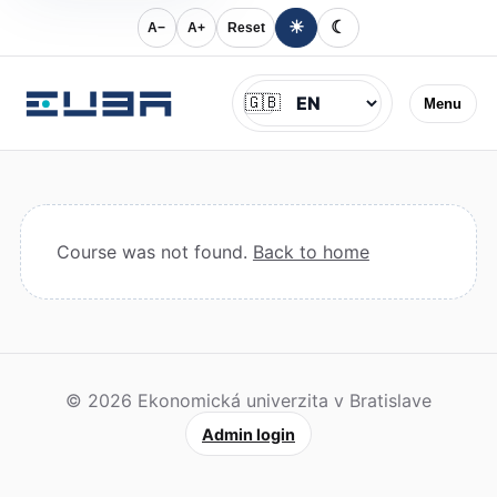
☀
☾
A−
A+
Reset
Jazyk
🇬🇧
Menu
Course was not found.
Back to home
© 2026 Ekonomická univerzita v Bratislave
Admin login